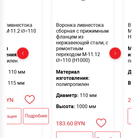
ка ливнестока
Воронка ливнестока
Вор
ая М-11.2 Ø=110
сборная с прижимным
М-10
)
фланцем из
H=2
нержавеющей стали, с
иал
ремонтным
Мат
переходом М-11.12
овления:
изг
Ø=110 (Н1000)
ропилен
пол
тр:
110 мм
Материал
Диа
изготовления:
а:
1115 мм
Выс
полипропилен
Диаметр:
110 мм
0
BYN
24.
Высота:
1000 мм
Подробнее
ультация
Ко
183.60
BYN