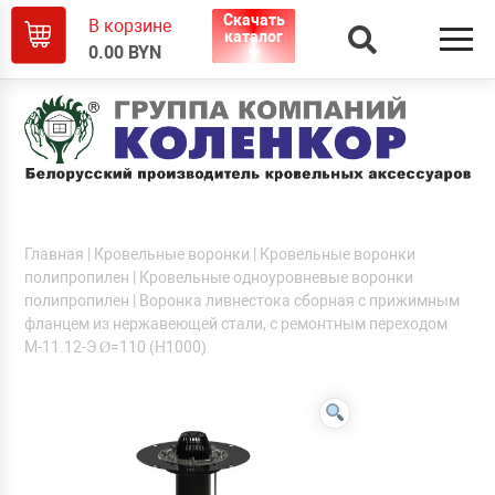
Скачать
В корзине
каталог
0.00
BYN
Главная
|
Кровельные воронки
|
Кровельные воронки
полипропилен
|
Кровельные одноуровневые воронки
полипропилен
| Воронка ливнестока сборная с прижимным
фланцем из нержавеющей стали, с ремонтным переходом
М-11.12-Э Ø=110 (Н1000)