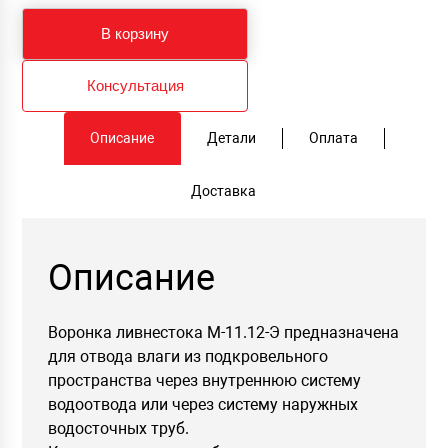
прижимным
фланцем
из
В корзину
нержавеющей
стали,
с
Консультация
ремонтным
переходом
М-11.12-
Описание
Детали
Оплата
Э
Ø=110
(Н1000)
Доставка
Описание
Воронка ливнестока М-11.12-Э предназначена
для отвода влаги из подкровельного
пространства через внутреннюю систему
водоотвода или через систему наружных
водосточных труб.