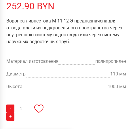
252.90
BYN
Воронка ливнестока М-11.12-Э предназначена для
отвода влаги из подкровельного пространства через
внутреннюю систему водоотвода или через систему
наружных водосточных труб.
Материал изготовления
полипропилен
Диаметр
110 мм
Высота
1000 мм
Количество
-
Воронка
ливнестока
+
сборная
с