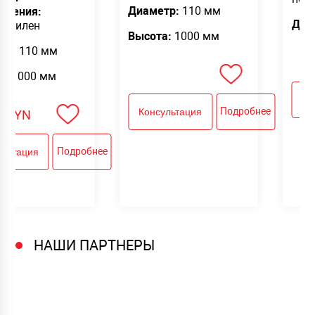
Диаметр:
110 мм
овления:
Диа
ропилен
Высота:
1000 мм
тр:
110 мм
а:
1000 мм
Ко
Подробнее
Консультация
0
BYN
Подробнее
ультация
НАШИ ПАРТНЕРЫ