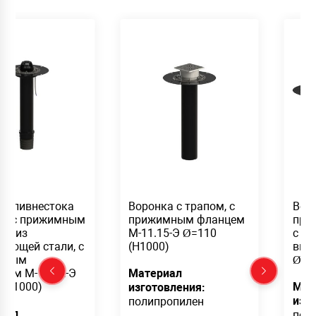
ка ливнестока
Воронка с трапом, с
Воро
ая с прижимным
прижимным фланцем
при
ем из
М-11.15-Э Ø=110
с г
веющей стали, с
(Н1000)
вып
тным
Ø=1
дом М-11.12-Э
Материал
 (Н1000)
Мат
изготовления:
изг
полипропилен
иал
пол