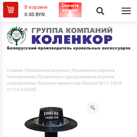
Скачать
В корзине
каталог
0.00
BYN
Главная
|
Кровельные воронки
|
Кровельные воронки
полипропилен
|
Кровельные одноуровневые воронки
полипропилен
| Воронка ливнестока сборная М-11.100/8
Ø=110 (Н1000)