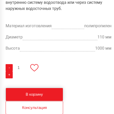
внутренню систему водоотвода или через систему
наружных водосточных труб.
Материал изготовления
полипропилен
Диаметр
110 мм
Высота
1000 мм
Количество
-
Воронка
ливнестока
+
сборная
М-11.100/8
Ø=110
(Н1000)
В корзину
Консультация