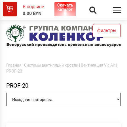
Скачать
В корзине
каталог
0.00
BYN
фильтры
Главная
|
Системы вентиляции кровли
|
Вентиляция Vic Air
|
PROF-20
PROF-20