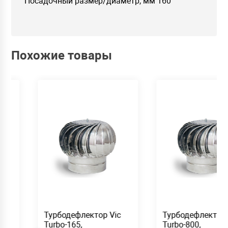
Посадочный размер/диаметр, мм 160
Похожие товары
дефлектор Vic
Турбодефлектор Vic
Тур
165,
Turbo-800,
Turb