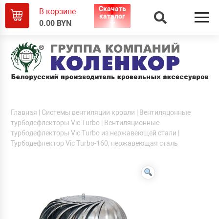
Скачать
В корзине
каталог
0.00
BYN
Главная
|
Системы вентиляции кровли
|
Вентиляцонные
турбодефлекторы Vic Turbo
|
Вентиляционные
турбодефлекторы Vic Turbo из нержавеющей стали
|
Турбодефлектор Vic Turbo-160, нержавеющая сталь