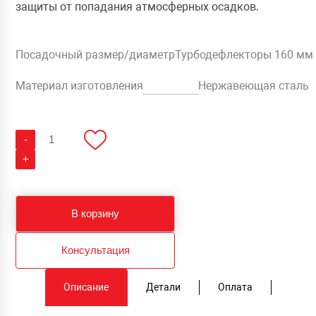
защиты от попадания атмосферных осадков.
Посадочный размер/диаметр
Турбодефлекторы 160 мм
Материал изготовления
Нержавеющая сталь
Количество
-
Турбодефлектор
Vic
+
Turbo-
160,
нержавеющая
сталь
В корзину
Консультация
Описание
Детали
Оплата