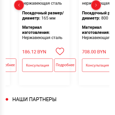
веющая сталь
нержавеющая сталь
нер
очный размер/
Посадочный размер/
Пос
тр:
165 мм
диаметр:
800 мм
диа
иал
Материал
Мат
овления:
изготовления:
изг
веющая сталь
Нержавеющая сталь
Нер
2
BYN
708.00
BYN
191
Подробнее
Подробнее
ультация
Консультация
Ко
НАШИ ПАРТНЕРЫ