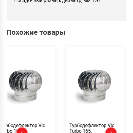
Посадочный размер/диаметр, мм 120
Похожие товары
дефлектор Vic
Турбодефлектор Vic
Тур
190,
Turbo-165,
Turb