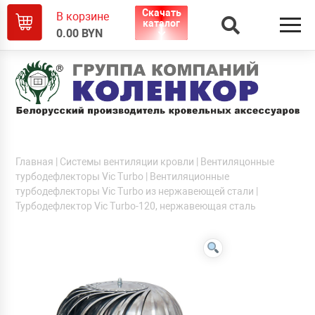
Скачать
В корзине
каталог
0.00
BYN
Главная
|
Системы вентиляции кровли
|
Вентиляцонные
турбодефлекторы Vic Turbo
|
Вентиляционные
турбодефлекторы Vic Turbo из нержавеющей стали
|
Турбодефлектор Vic Turbo-120, нержавеющая сталь