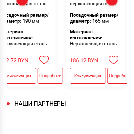
веющая сталь
нержавеющая сталь
нер
очный размер/
Посадочный размер/
Пос
тр:
190 мм
диаметр:
165 мм
диа
иал
Материал
Мат
овления:
изготовления:
изг
веющая сталь
Нержавеющая сталь
Нер
2
BYN
186.12
BYN
388
Подробнее
Подробнее
ультация
Консультация
Ко
НАШИ ПАРТНЕРЫ