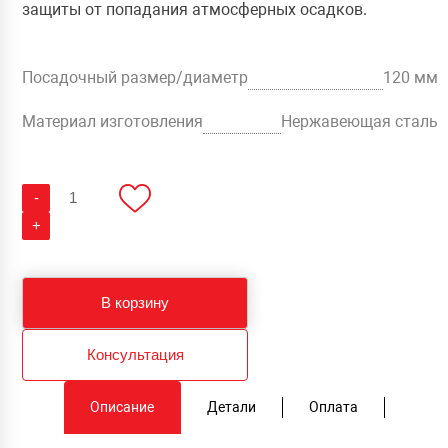
защиты от попадания атмосферных осадков.
Посадочный размер/диаметр
120 мм
Материал изготовления
Нержавеющая сталь
Количество
-
Турбодефлектор
Vic
+
Turbo-
120,
нержавеющая
сталь
В корзину
Консультация
Описание
Детали
Оплата