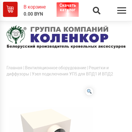
Скачать
В корзине
каталог
0.00
BYN
Главная
|
Вентиляционное оборудование
|
Решетки и
диффузоры
| Узел подключения УП5 для ВПД1 И ВПД2