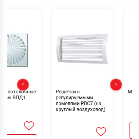
вые потолочные
Решетки с
Мон
зоры ВПД1,
регулируемыми
ламелями РВС7 (на
круглый воздуховод)