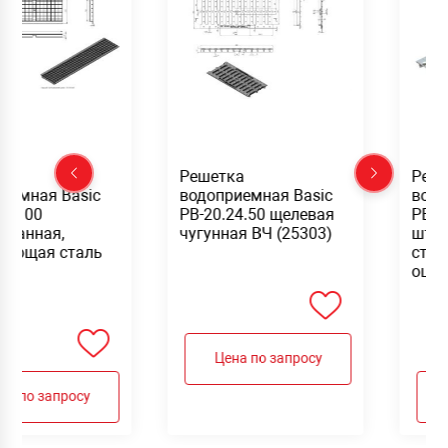
ка
Решетка
Реш
иемная Basic
водоприемная Basic
водо
24.100
РВ-20.24.50 щелевая
РВ-2
ованная,
чугунная ВЧ (25303)
шта
веющая сталь
стал
оцин
Цена по запросу
на по запросу