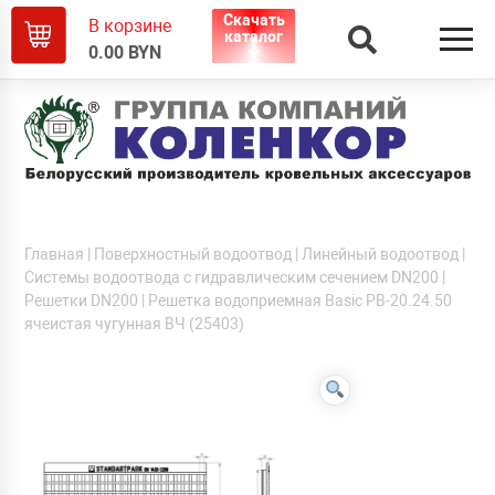
Скачать
В корзине
каталог
0.00
BYN
Главная
|
Поверхностный водоотвод
|
Линейный водоотвод
|
Системы водоотвода с гидравлическим сечением DN200
|
Решетки DN200
| Решетка водоприемная Basic РВ-20.24.50
ячеистая чугунная ВЧ (25403)