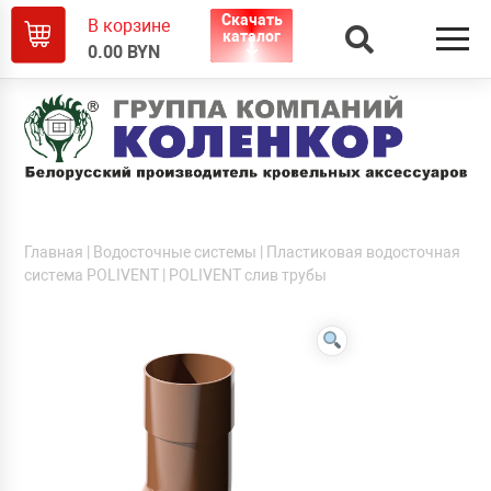
Скачать
В корзине
каталог
0.00
BYN
Главная
|
Водосточные системы
|
Пластиковая водосточная
система POLIVENT
| POLIVENT слив трубы