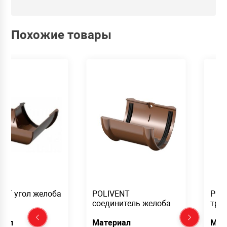
Похожие товары
ENT угол желоба
POLIVENT
POL
соединитель желоба
тру
иал
Материал
Мат