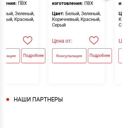
овления:
ПВХ
изготовления:
ПВХ
изг
Белый, Зеленый,
Цвет:
Белый, Зеленый,
Цве
невый, Красный,
Коричневый, Красный,
Кор
Серый
Сер
от:
Цена от:
Цен
Подробнее
Подробнее
ультация
Консультация
Ко
НАШИ ПАРТНЕРЫ