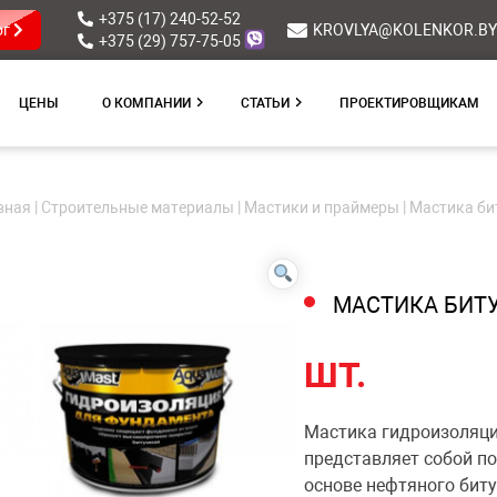
+375 (17) 240-52-52
ог
KROVLYA@KOLENKOR.BY
+375 (29) 757-75-05
ЦЕНЫ
О КОМПАНИИ
СТАТЬИ
ПРОЕКТИРОВЩИКАМ
вная
|
Строительные материалы
|
Мастики и праймеры
| Мастика би
МАСТИКА БИТУ
ШТ.
Мастика гидроизоляц
представляет собой п
основе нефтяного бит