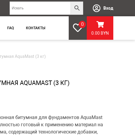
Вход
0
FAQ
КОНТАКТЫ
0.00
BYN
тумная AquaMast (3 кг)
МНАЯ AQUAMAST (3 КГ)
ионная битумная для фундаментов AquaMast
олностью готовый к применению материал на
ума, содержащий технологические добавки,