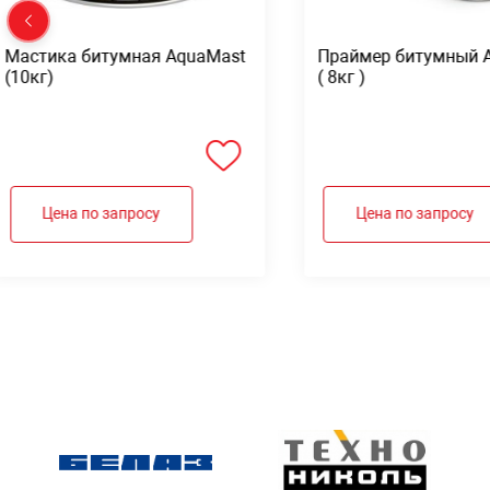
Мастика битумная AquaMast
Праймер битумный 
(10кг)
( 8кг )
Цена по запросу
Цена по запросу