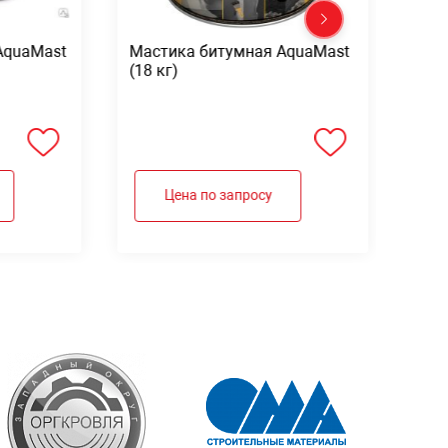
AquaMast
Мастика битумная AquaMast
Мас
(18 кг)
Aqu
Цена по запросу