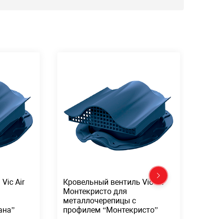
Vic Air
Кровельный вентиль Vic Air
Кров
Монтекристо для
21 
металлочерепицы с
про
ана”
профилем “Монтекристо”