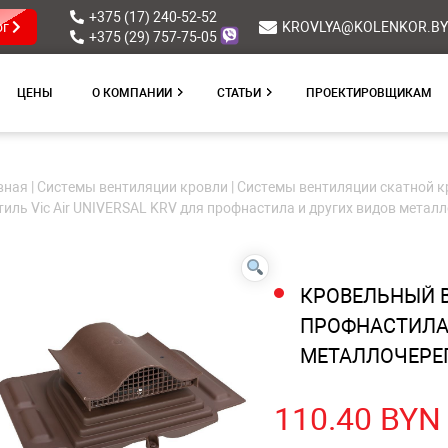
+375 (17) 240-52-52
ог
KROVLYA@KOLENKOR.BY
+375 (29) 757-75-05
ЦЕНЫ
О КОМПАНИИ
СТАТЬИ
ПРОЕКТИРОВЩИКАМ
вная
|
Системы вентиляции кровли
|
Системы вентиляции скатной к
тиль Vic Air UNIVERSAL KRV для профнастила и других видов мета
КРОВЕЛЬНЫЙ ВЕ
ПРОФНАСТИЛА
МЕТАЛЛОЧЕР
110.40
BYN