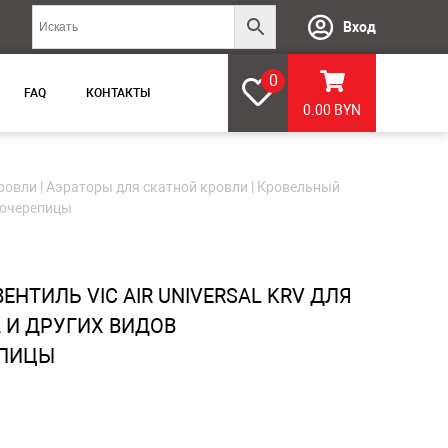
Вход
0
FAQ
КОНТАКТЫ
0.00
BYN
ровли
|
Аэраторы для скатной кровли
| Кровельный
ллочерепицы
НТИЛЬ VIC AIR UNIVERSAL KRV ДЛЯ
 И ДРУГИХ ВИДОВ
ЕПИЦЫ