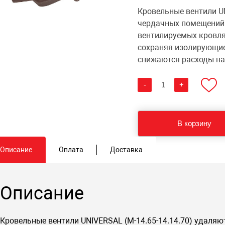
Кровельные вентили UN
чердачных помещений 
вентилируемых кровля
сохраняя изолирующие 
снижаются расходы на
Количество
-
+
Кровельный
вентиль
Vic
Air
UNIVERSAL
В корзину
KRV
для
профнастила
Описание
Оплата
Доставка
и
других
видов
металлочерепицы
Описание
Кровельные вентили UNIVERSAL (М-14.65-14.14.70) удаляю