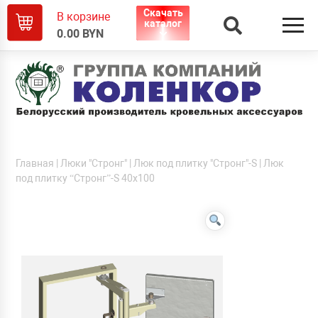
Скачать
В корзине
каталог
0.00
BYN
Главная
|
Люки "Стронг"
|
Люк под плитку "Стронг"-S
| Люк
под плитку “Стронг”-S 40х100